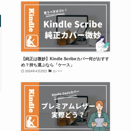
【純正は微妙】Kindle Scribeカバー何がおすす
め？持ち運ぶなら「ケース」
2024年4月25日
カバー