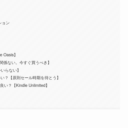
ィション
Oasis】
ょ？【関係ない。今すぐ買うべき】
以外いらない】
いい？【原則セール時期を待とう】
【Kindle Unlimited】