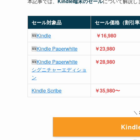
本記事では、
Kindle端末のセール
について解説し
セール対象品
セール価格（割引率
🆕
Kindle
￥16,980
🆕
Kindle Paperwhite
￥23,980
🆕
Kindle Paperwhite
￥28,980
シグニチャーエディショ
ン
Kindle Scribe
￥35,980〜
＼
Kin