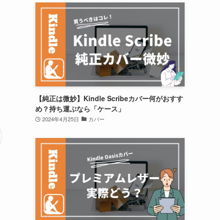
【純正は微妙】Kindle Scribeカバー何がおすす
め？持ち運ぶなら「ケース」
2024年4月25日
カバー