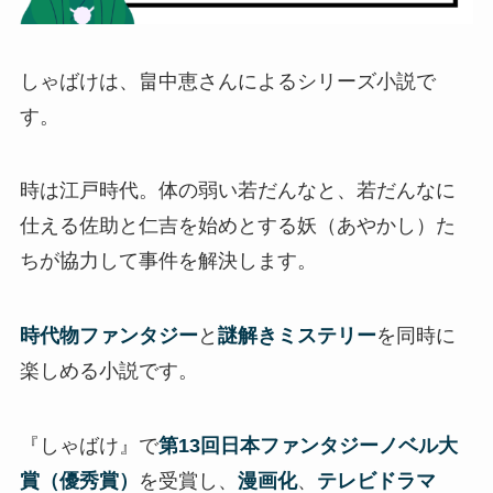
しゃばけは、畠中恵さんによるシリーズ小説で
す。
時は江戸時代。体の弱い若だんなと、若だんなに
仕える佐助と仁吉を始めとする妖（あやかし）た
ちが協力して事件を解決します。
時代物ファンタジー
と
謎解きミステリー
を同時に
楽しめる小説です。
『しゃばけ』で
第13回日本ファンタジーノベル大
賞（優秀賞）
を受賞し、
漫画化
、
テレビドラマ