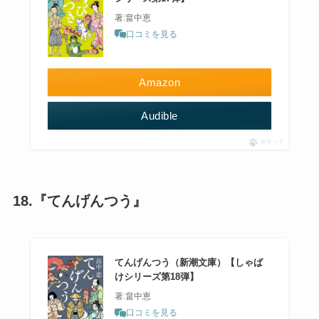
著:畠中恵
口コミを見る
Amazon
Audible
ポチップ
18.『てんげんつう』
てんげんつう（新潮文庫）【しゃば
けシリーズ第18弾】
著:畠中恵
口コミを見る