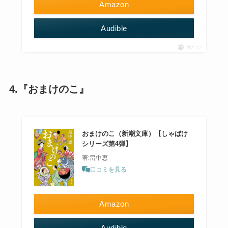
Amazon
Audible
ポチップ
4.『おまけのこ』
おまけのこ（新潮文庫）【しゃばけ
シリーズ第4弾】
著:畠中恵
口コミを見る
Amazon
Audible