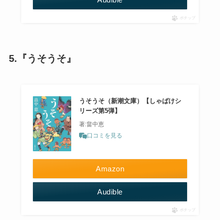
ポチップ
5.『うそうそ』
うそうそ（新潮文庫）【しゃばけシ
リーズ第5弾】
著:畠中恵
口コミを見る
Amazon
Audible
ポチップ