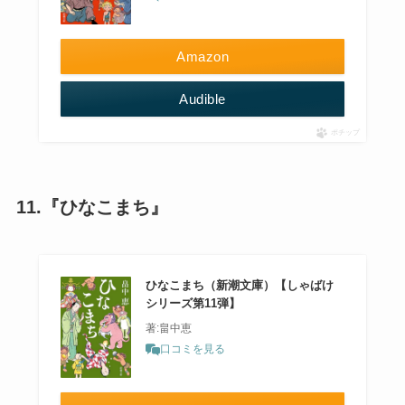
Amazon
Audible
ポチップ
11.『ひなこまち』
ひなこまち（新潮文庫）【しゃばけ
シリーズ第11弾】
著:畠中恵
口コミを見る