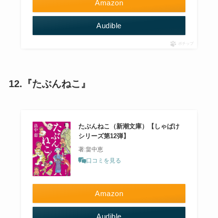
Amazon
Audible
ポチップ
12.『たぶんねこ』
たぶんねこ（新潮文庫）【しゃばけ
シリーズ第12弾】
著:畠中恵
口コミを見る
Amazon
Audible