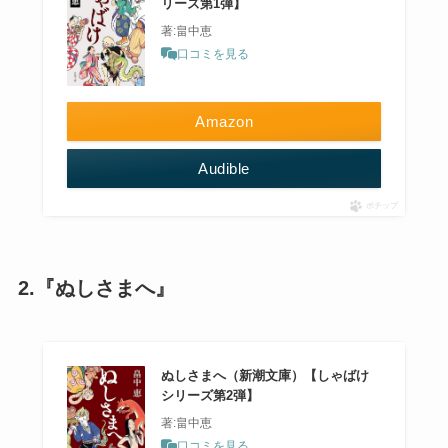
リーズ第1弾】
著:畠中恵
口コミを見る
Amazon
Audible
ポチップ
2.『ぬしさまへ』
ぬしさまへ（新潮文庫）【しゃばけ
シリーズ第2弾】
著:畠中恵
口コミを見る