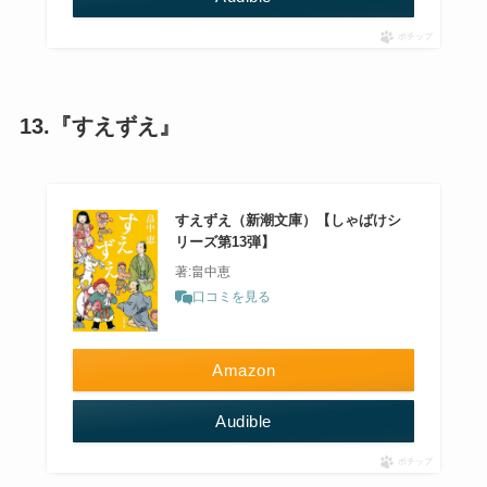
ポチップ
13.『すえずえ』
すえずえ（新潮文庫）【しゃばけシ
リーズ第13弾】
著:畠中恵
口コミを見る
Amazon
Audible
ポチップ