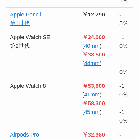
1％
Apple Pencil
￥12,790
-
第1世代
5％
Apple Watch SE
￥34,000
-1
第2世代
(
40mm
)
0％
￥38,500
(
44mm
)
-1
0％
Apple Watch 8
￥53,800
-1
(
41mm
)
0％
￥58,300
(
45mm
)
-1
0％
Airpods Pro
￥32,980
-