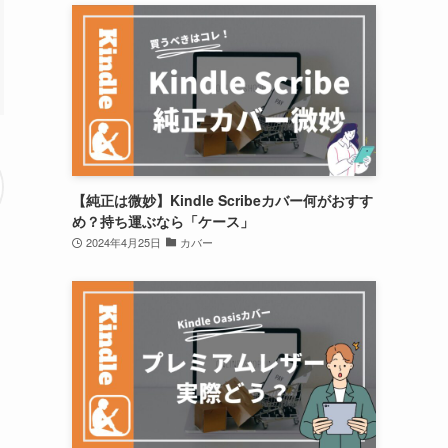
【純正は微妙】Kindle Scribeカバー何がおすす
め？持ち運ぶなら「ケース」
2024年4月25日
カバー