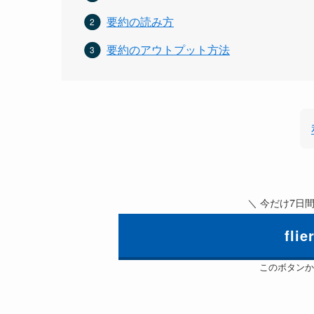
要約の読み方
要約のアウトプット方法
＼ 今だけ7日
fl
このボタンか