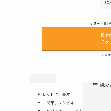
⬇
2ヶ月9
＼
Kind
2ヶ
対象者
読み
レシピの「基本」
「簡単」レシピ本
「作り置き」レシピ本