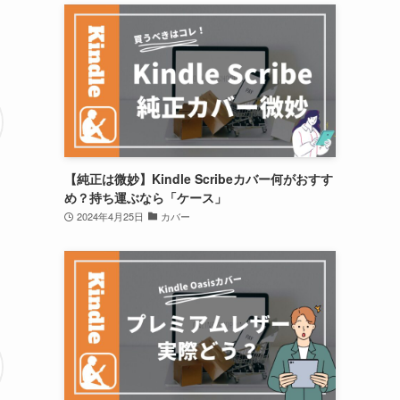
【純正は微妙】Kindle Scribeカバー何がおすす
め？持ち運ぶなら「ケース」
2024年4月25日
カバー