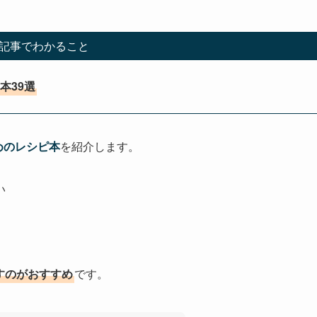
記事でわかること
め本39選
すすめのレシピ本
を紹介します。
い
を探すのがおすすめ
です。