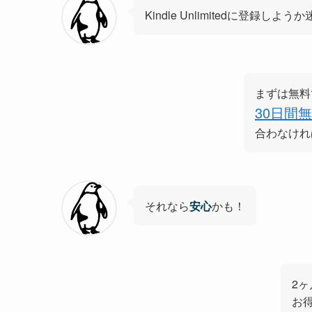
Kindle Unlimitedに登録
まずは無料
30日間
合わなけれ
それなら
安心
かも！
2
お