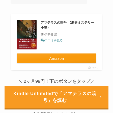
アマテラスの暗号 〈歴史ミステリー
小説〉
著:伊勢谷 武
口コミを見る
Amazon
ポチップ
2ヶ月99円！下のボタンをタップ
＼
／
Kindle Unlimitedで「アマテラスの暗
号」を読む