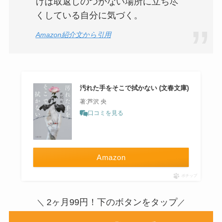
けば取返しのつかない場所に立ち尽
くしている自分に気づく。
Amazon紹介文から引用
汚れた手をそこで拭かない (文春文庫)
著:芦沢 央
口コミを見る
Amazon
ポチップ
2ヶ月99円！下のボタンをタップ
＼
／