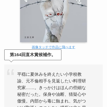
画像タッチで作品に飛べます
第164回直木賞候補作。
平穏に夏休みを終えたい小学校教
諭、元不倫相手を見返したい料理研
究家……。きっかけはほんの些細な
秘密だった。保身や油断、猜疑心や
傲慢。内部から毒に蝕まれ、気がつ