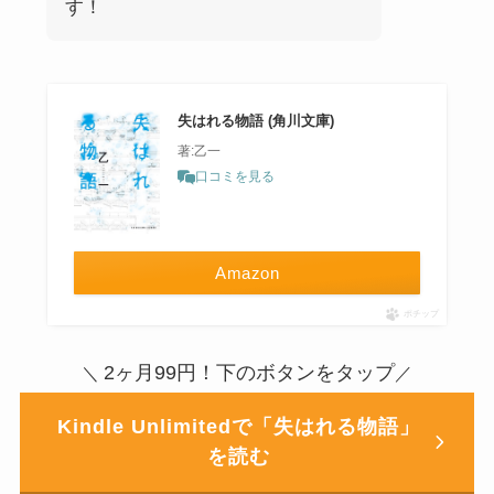
す！
失はれる物語 (角川文庫)
著:乙一
口コミを見る
Amazon
ポチップ
2ヶ月99円！下のボタンをタップ
＼
／
Kindle Unlimitedで「失はれる物語」
を読む