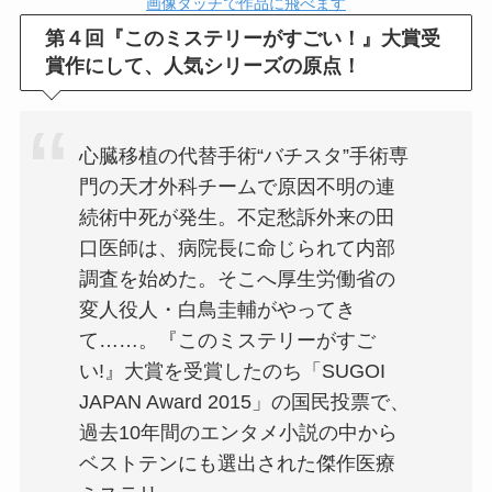
画像タッチで作品に飛べます
第４回『このミステリーがすごい！』大賞受
賞作にして、人気シリーズの原点！
心臓移植の代替手術“バチスタ”手術専
門の天才外科チームで原因不明の連
続術中死が発生。不定愁訴外来の田
口医師は、病院長に命じられて内部
調査を始めた。そこへ厚生労働省の
変人役人・白鳥圭輔がやってき
て……。『このミステリーがすご
い!』大賞を受賞したのち「SUGOI
JAPAN Award 2015」の国民投票で、
過去10年間のエンタメ小説の中から
ベストテンにも選出された傑作医療