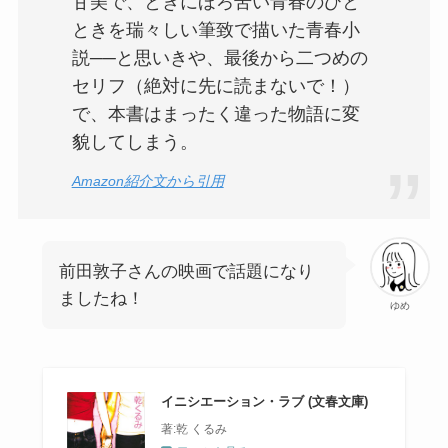
甘美で、ときにほろ苦い青春のひと
ときを瑞々しい筆致で描いた青春小
説──と思いきや、最後から二つめの
セリフ（絶対に先に読まないで！）
で、本書はまったく違った物語に変
貌してしまう。
Amazon紹介文から引用
前田敦子さんの映画で話題になり
ましたね！
ゆめ
イニシエーション・ラブ (文春文庫)
著:乾 くるみ