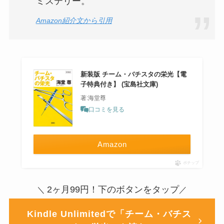
ミステリー。
Amazon紹介文から引用
新装版 チーム・バチスタの栄光【電
子特典付き】 (宝島社文庫)
著:海堂尊
口コミを見る
Amazon
ポチップ
2ヶ月99円！下のボタンをタップ
＼
／
Kindle Unlimitedで「チーム・バチス